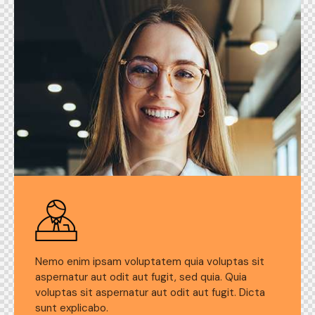
Nemo enim ipsam voluptatem quia voluptas sit
aspernatur aut odit aut fugit, sed quia. Quia
voluptas sit aspernatur aut odit aut fugit. Dicta
sunt explicabo.