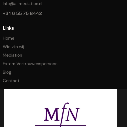
Info@a-mediation.nl
+31 6 55 75 8442
Links
Home
Wie zijn wij
Mediation
Extern Vertrouwenspersoon
Blog
Contact