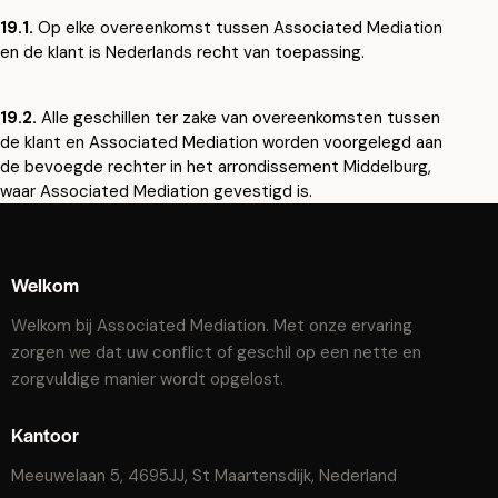
19.1.
Op elke overeenkomst tussen Associated Mediation
en de klant is Nederlands recht van toepassing.
19.2.
Alle geschillen ter zake van overeenkomsten tussen
de klant en Associated Mediation worden voorgelegd aan
de bevoegde rechter in het arrondissement Middelburg,
waar Associated Mediation gevestigd is.
Welkom
Welkom bij Associated Mediation. Met onze ervaring
zorgen we dat uw conflict of geschil op een nette en
zorgvuldige manier wordt opgelost.
Kantoor
Meeuwelaan 5, 4695JJ, St Maartensdijk, Nederland