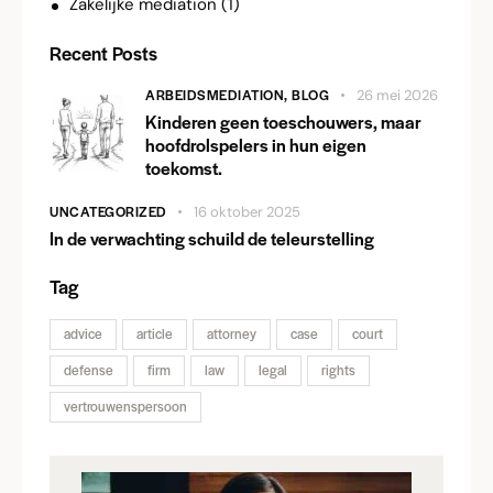
Zakelijke mediation
(1)
Recent Posts
ARBEIDSMEDIATION,
BLOG
26 mei 2026
Kinderen geen toeschouwers, maar
hoofdrolspelers in hun eigen
toekomst.
UNCATEGORIZED
16 oktober 2025
In de verwachting schuild de teleurstelling
Tag
advice
article
attorney
case
court
defense
firm
law
legal
rights
vertrouwenspersoon