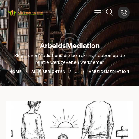
ArbeidsMediation
Blog’s over Mediations die betrekking hebben op de
relatie werkgever en werknemer
HOME
ALLE BERICHTEN
...
ARBEIDSMEDIATION