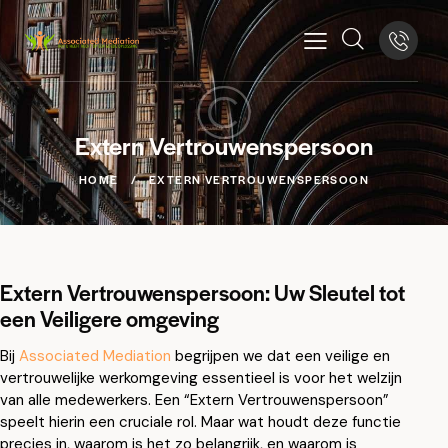
Extern Vertrouwenspersoon
HOME
EXTERN VERTROUWENSPERSOON
Extern Vertrouwenspersoon: Uw Sleutel tot
een Veiligere omgeving
Bij
Associated Mediation
begrijpen we dat een veilige en
vertrouwelijke werkomgeving essentieel is voor het welzijn
van alle medewerkers. Een “Extern Vertrouwenspersoon”
speelt hierin een cruciale rol. Maar wat houdt deze functie
precies in, waarom is het zo belangrijk, en waarom is