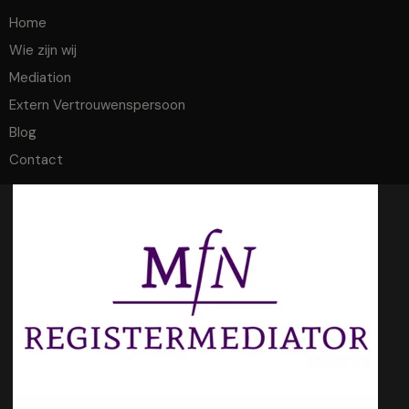
Home
Wie zijn wij
Mediation
Extern Vertrouwenspersoon
Blog
Contact