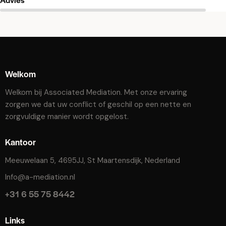
Welkom
Welkom bij Associated Mediation. Met onze ervaring
zorgen we dat uw conflict of geschil op een nette en
zorgvuldige manier wordt opgelost.
Kantoor
Meeuwelaan 5, 4695JJ, St Maartensdijk, Nederland
Info@a-mediation.nl
+31 6 55 75 8442
Links