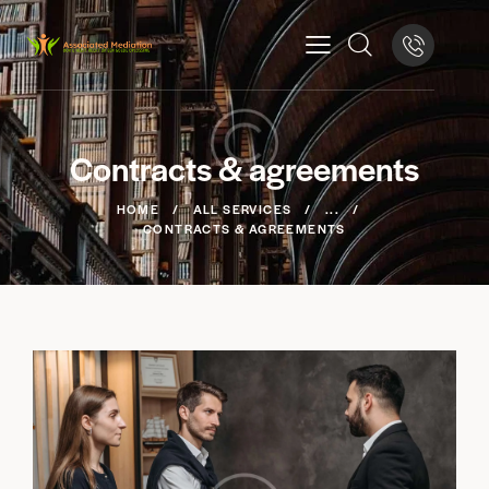
Contracts & agreements
HOME
ALL SERVICES
...
CONTRACTS & AGREEMENTS