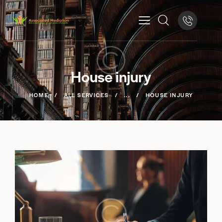
House injury
HOME
ALL SERVICES
...
HOUSE INJURY