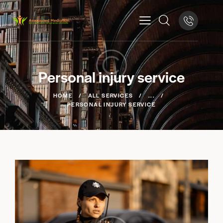
Personal injury service
HOME
ALL SERVICES
...
PERSONAL INJURY SERVICE