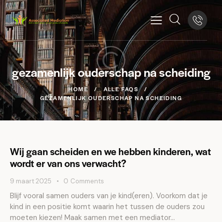
gezamenlijk ouderschap na scheiding
HOME
ALLE FAQS
GEZAMENLIJK OUDERSCHAP NA SCHEIDING
Wij gaan scheiden en we hebben kinderen, wat
wordt er van ons verwacht?
9 maart 2025
0
Comments
Blijf vooral samen ouders van je kind(eren). Voorkom dat je
kind in een positie komt waarin het tussen de ouders zou
moeten kiezen! Maak samen met een mediator…