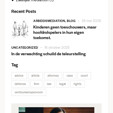
Zakelijke mediation
(1)
Recent Posts
ARBEIDSMEDIATION,
BLOG
26 mei 2026
Kinderen geen toeschouwers, maar
hoofdrolspelers in hun eigen
toekomst.
UNCATEGORIZED
16 oktober 2025
In de verwachting schuild de teleurstelling
Tag
advice
article
attorney
case
court
defense
firm
law
legal
rights
vertrouwenspersoon