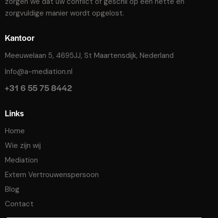
zorgen we dat uw conflict of geschil op een nette en
zorgvuldige manier wordt opgelost.
Kantoor
Meeuwelaan 5, 4695JJ, St Maartensdijk, Nederland
Info@a-mediation.nl
+31 6 55 75 8442
Links
Home
Wie zijn wij
Mediation
Extern Vertrouwenspersoon
Blog
Contact