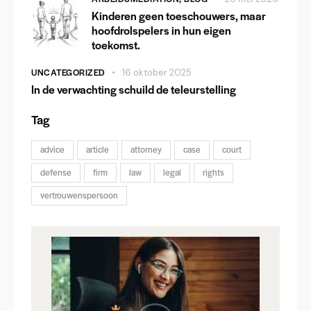
Kinderen geen toeschouwers, maar
hoofdrolspelers in hun eigen
toekomst.
UNCATEGORIZED
16 oktober 2025
In de verwachting schuild de teleurstelling
Tag
advice
article
attorney
case
court
defense
firm
law
legal
rights
vertrouwenspersoon