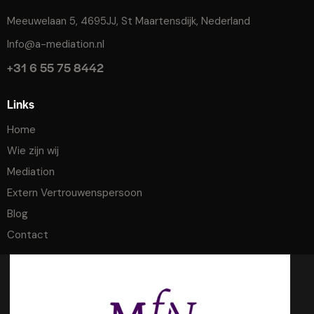
Meeuwelaan 5, 4695JJ, St Maartensdijk, Nederland
Info@a-mediation.nl
+31 6 55 75 8442
Links
Home
Wie zijn wij
Mediation
Extern Vertrouwenspersoon
Blog
Contact